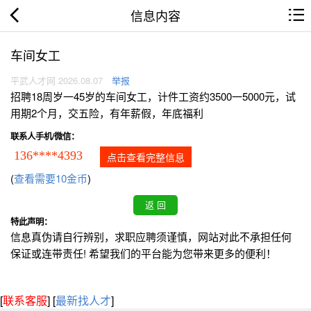
信息内容
车间女工
平武人才网 2026.08.07
举报
招聘18周岁一45岁的车间女工，计件工资约3500一5000元，试
用期2个月，交五险，有年薪假，年底福利
联系人手机/微信：
136****4393
点击查看完整信息
(
查看需要10金币
)
特此声明：
信息真伪请自行辨别，求职应聘须谨慎，网站对此不承担任何
保证或连带责任! 希望我们的平台能为您带来更多的便利！
[
联系客服
]
[
最新找人才
]